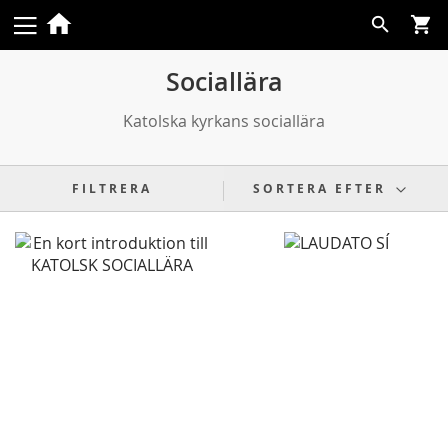
Skip
Search
to
Content
Sociallära
Katolska kyrkans sociallära
FILTRERA
SORTERA EFTER