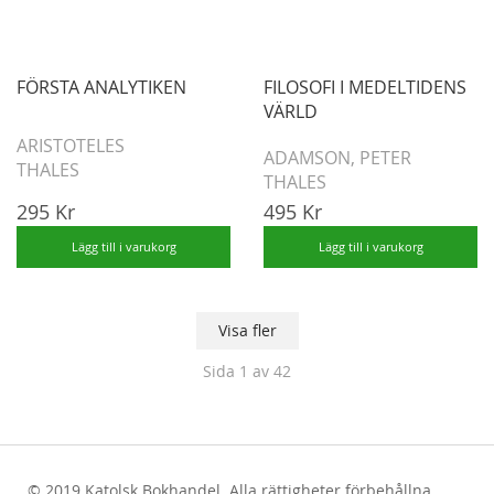
FÖRSTA ANALYTIKEN
FILOSOFI I MEDELTIDENS
VÄRLD
ARISTOTELES
ADAMSON, PETER
THALES
THALES
295 Kr
495 Kr
Lägg till i varukorg
Lägg till i varukorg
Visa fler
Sida
1
av 42
© 2019 Katolsk Bokhandel. Alla rättigheter förbehållna.