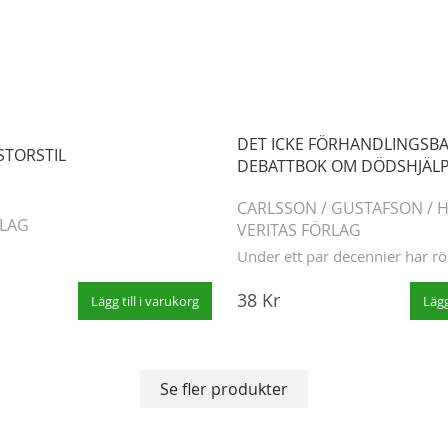
DET ICKE FÖRHANDLINGSBA
 STORSTIL
DEBATTBOK OM DÖDSHJÄL
CARLSSON
/
GUSTAFSON
/
H
RLAG
VERITAS FÖRLAG
Under ett par decennier har rös
38 Kr
Lägg till i varukorg
Lägg
Se fler produkter