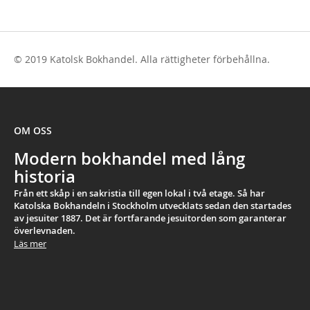
© 2019 Katolsk Bokhandel. Alla rättigheter förbehållna.
OM OSS
Modern bokhandel med lång
historia
Från ett skåp i en sakristia till egen lokal i två etage. Så har
Katolska Bokhandeln i Stockholm utvecklats sedan den startades
av jesuiter 1887. Det är fortfarande jesuitorden som garanterar
överlevnaden.
Läs mer