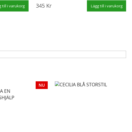
bönbok
345 Kr
 till i varukorg
Lägg till i varukorg
mus: katolsk bönbok (8 uppl., 2021)
g enligt det nu gällande missalet, de av
la formlerna, etc. Låt den på
in dagliga följeslagare!
NU