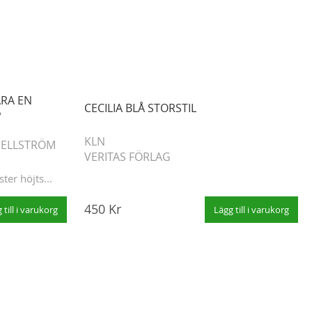
RA EN
CECILIA BLÅ STORSTIL
P
KLN
ELLSTRÖM
VERITAS FÖRLAG
ter höjts...
450 Kr
 till i varukorg
Lägg till i varukorg