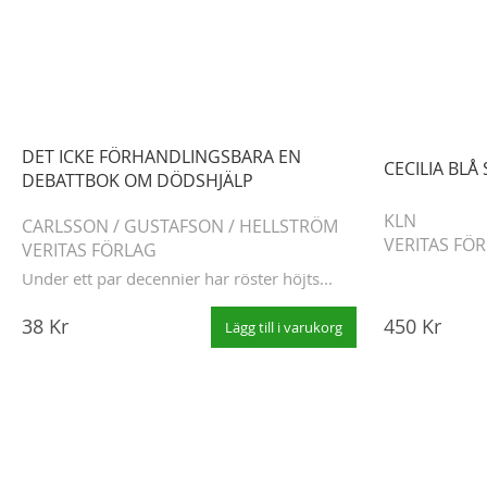
DET ICKE FÖRHANDLINGSBARA EN
CECILIA BLÅ
DEBATTBOK OM DÖDSHJÄLP
KLN
CARLSSON
/
GUSTAFSON
/
HELLSTRÖM
VERITAS FÖ
VERITAS FÖRLAG
Under ett par decennier har röster höjts...
38 Kr
450 Kr
Lägg till i varukorg