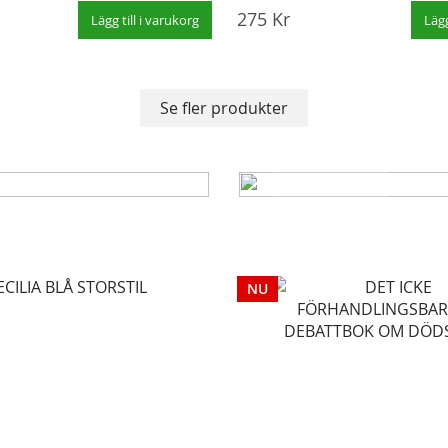
Oremus: katolsk 
275 Kr
Lägg till i varukorg
Lägg
Denna nya utgåva av Ore
sen.
innehåller mässans ordnin
er för
Rom godkända sakramenta
biskopens uppmaning bli d
Se fler produkter
576 sid.
Beställ här!
NU