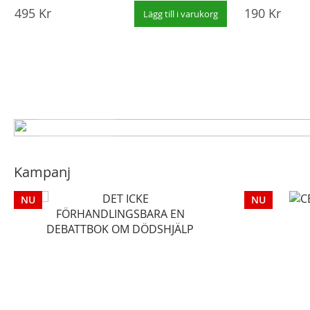
495 Kr
190 Kr
Lägg till i varukorg
Rosenkransar och böcker om rosenkran
Här har vi samlat ett urval av de rosenkransar vi har i lag
tillfället samt en del böcker om rosenkransen.
Välkomna med er beställning.
Beställ här
Kampanj
NU
NU