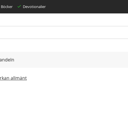
Böcker
Devotionalier
andeln
yrkan allmänt