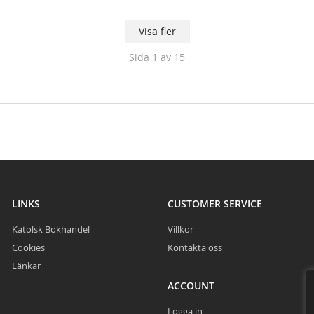
Visa fler
Sida
1
av 15
LINKS
CUSTOMER SERVICE
Katolsk Bokhandel
Villkor
Cookies
Kontakta oss
Länkar
ACCOUNT
Logga in