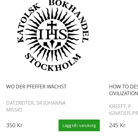
WO DER PFEFFER WÄCHST
HOW TO DE
CIVILIZATIO
DATZREITER, SR JOHANNA
KREEFT, P
MISSIO
IGNATIUS P
350 Kr
245 Kr
Lägg till i varukorg