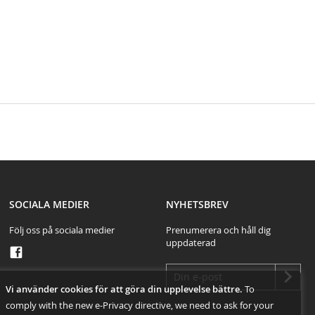
test
SOCIALA MEDIER
NYHETSBREV
Följ oss på sociala medier
Prenumerera och håll dig
uppdaterad
Vi använder cookies för att göra din upplevelse bättre.
To
comply with the new e-Privacy directive, we need to ask for your