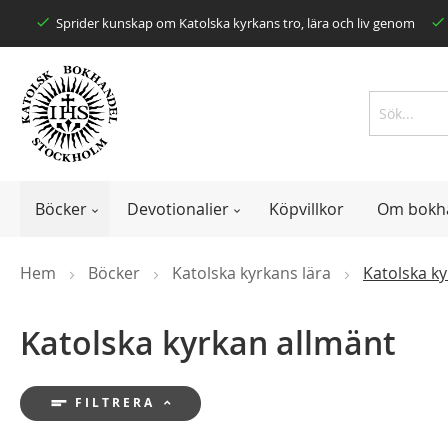
Skip
Sprider kunskap om Katolska kyrkans tro, lära och liv genom
to
Content
Search
Search
Böcker
Devotionalier
Köpvillkor
Om bokh
Hem
Böcker
Katolska kyrkans lära
Katolska k
Katolska kyrkan allmänt
short_text
FILTRERA
keyboard_arrow_up