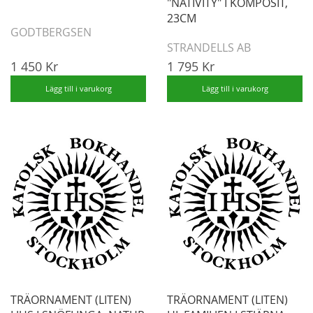
"NATIVITY" I KOMPOSIT,
23CM
GODTBERGSEN
STRANDELLS AB
1 450 Kr
1 795 Kr
Lägg till i varukorg
Lägg till i varukorg
TRÄORNAMENT (LITEN)
TRÄORNAMENT (LITEN)