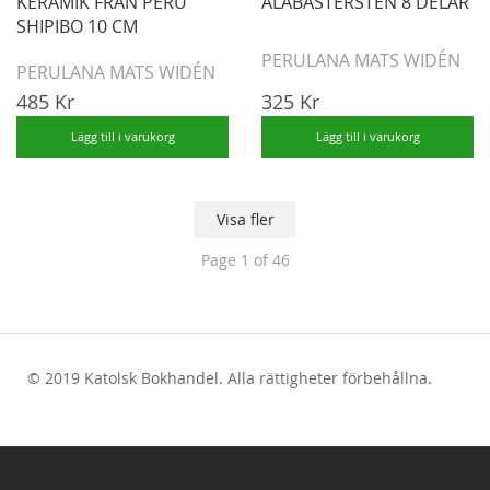
KERAMIK FRÅN PERU
ALABASTERSTEN 8 DELAR
SHIPIBO 10 CM
PERULANA MATS WIDÉN
PERULANA MATS WIDÉN
485 Kr
325 Kr
Lägg till i varukorg
Lägg till i varukorg
Visa fler
Page
1
of 46
© 2019 Katolsk Bokhandel. Alla rättigheter förbehållna.
test