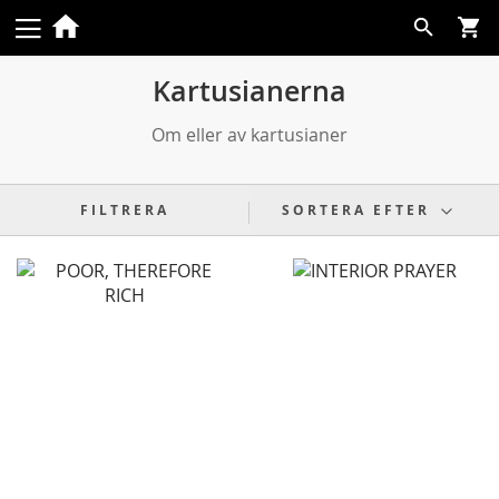
Skip
Search
to
Content
Kartusianerna
Om eller av kartusianer
FILTRERA
SORTERA EFTER