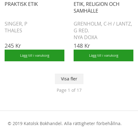
PRAKTISK ETIK
ETIK, RELIGION OCH
SAMHÄLLE
SINGER, P
GRENHOLM, C-H
/
LANTZ,
THALES
G RED.
NYA DOXA
245 Kr
148 Kr
Lägg till i varukorg
Lägg till i varukorg
Visa fler
Page
1
of 17
© 2019 Katolsk Bokhandel. Alla rättigheter förbehållna.
test