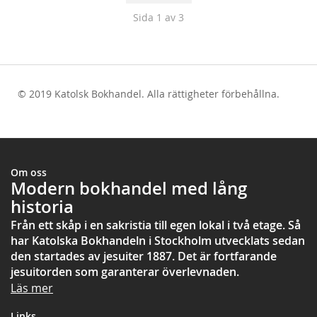
Sida
1
av 3
© 2019 Katolsk Bokhandel. Alla rättigheter förbehållna.
test
Om oss
Modern bokhandel med lång
historia
Från ett skåp i en sakristia till egen lokal i två etage. Så
har Katolska Bokhandeln i Stockholm utvecklats sedan
den startades av jesuiter 1887. Det är fortfarande
jesuitorden som garanterar överlevnaden.
Läs mer
Links