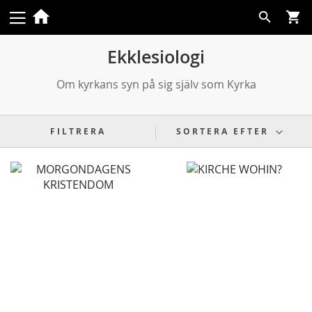
Skip
Search
to
Content
Ekklesiologi
Om kyrkans syn på sig själv som Kyrka
FILTRERA
SORTERA EFTER