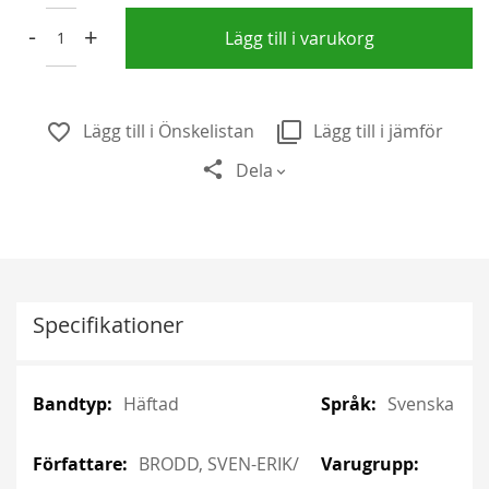
-
+
Lägg till i varukorg
Lägg till i Önskelistan
Lägg till i jämför
Dela
Specifikationer
More
More
Häftad
Svenska
Information
Information
BRODD, SVEN-ERIK/