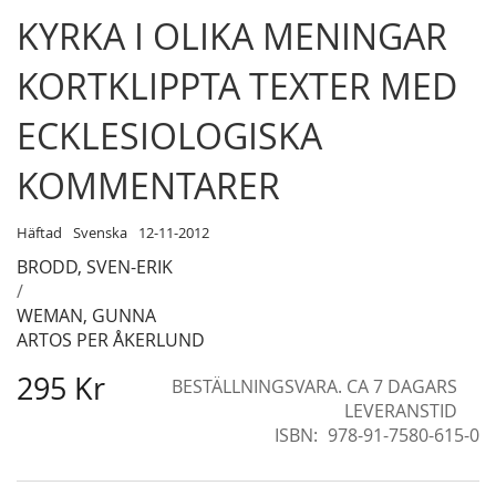
Skip
KYRKA I OLIKA MENINGAR
to
the
KORTKLIPPTA TEXTER MED
beginning
of
ECKLESIOLOGISKA
the
images
KOMMENTARER
gallery
Häftad
Svenska
12-11-2012
BRODD, SVEN-ERIK
/
WEMAN, GUNNA
ARTOS PER ÅKERLUND
295 Kr
BESTÄLLNINGSVARA. CA 7 DAGARS
LEVERANSTID
ISBN
978-91-7580-615-0