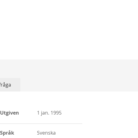
 fråga
More
Utgiven
1 jan. 1995
Information
Språk
Svenska