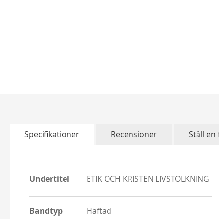
Skip
to
the
beginning
of
Specifikationer
Recensioner
Ställ en
the
images
gallery
More
Undertitel
ETIK OCH KRISTEN LIVSTOLKNING
Information
Bandtyp
Häftad