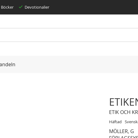
Böcker
Devotionalier
andeln
ETIKE
ETIK OCH K
Häftad
Svensk
MÖLLER, G
FÖRLAGSSY