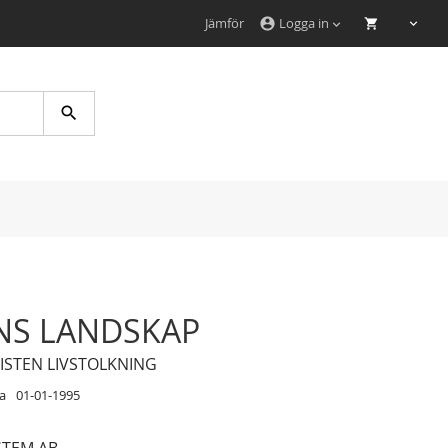
Jämför
Logga in
account_circle
Search
NS LANDSKAP
RISTEN LIVSTOLKNING
a
01-01-1995
STEM AB