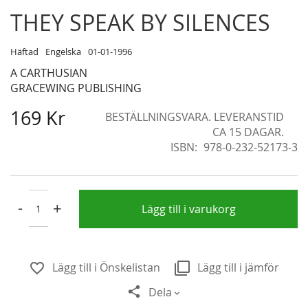
Skip
THEY SPEAK BY SILENCES
to
the
Häftad
Engelska
01-01-1996
beginning
A CARTHUSIAN
of
GRACEWING PUBLISHING
the
images
169 Kr
BESTÄLLNINGSVARA. LEVERANSTID
gallery
CA 15 DAGAR.
ISBN
978-0-232-52173-3
-
+
Lägg till i varukorg
Lägg till i Önskelistan
Lägg till i jämför
Dela