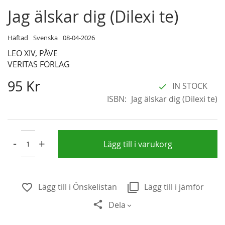
Skip
Jag älskar dig (Dilexi te)
to
the
Häftad
Svenska
08-04-2026
beginning
LEO XIV, PÅVE
of
VERITAS FÖRLAG
the
images
95 Kr
IN STOCK
gallery
ISBN
Jag älskar dig (Dilexi te)
-
+
Lägg till i varukorg
Lägg till i Önskelistan
Lägg till i jämför
Dela