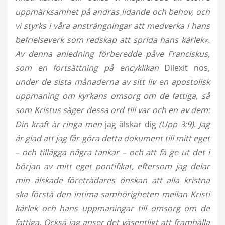
uppmärksamhet på andras lidande och behov, och
vi styrks i våra ansträngningar att medverka i hans
befrielseverk som redskap att sprida hans kärlek«.
Av denna anledning förberedde påve Franciskus,
som en fortsättning på encyklikan
Dilexit nos
,
under de sista månaderna av sitt liv en apostolisk
uppmaning om kyrkans omsorg om de fattiga, så
som Kristus säger dessa ord till var och en av dem:
Din kraft
är ringa men
jag älskar dig
(Upp 3:9). Jag
är glad att jag får göra detta dokument till mitt eget
– och tillägga några tankar – och att få ge ut det i
början av mitt eget pontifikat, eftersom jag delar
min älskade företrädares önskan att alla kristna
ska förstå den intima samhörigheten mellan Kristi
kärlek och hans uppmaningar till omsorg om de
fattiga. Också jag anser det väsentligt att framhålla