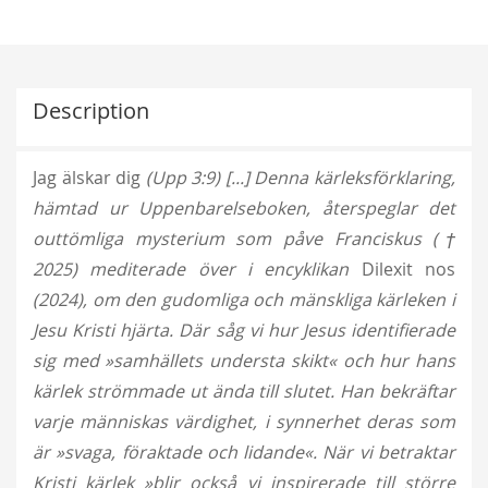
Description
Jag älskar dig
(Upp 3:9) [...] Denna kärleksförklaring,
hämtad ur Uppenbarelseboken, återspeglar det
outtömliga mysterium som påve Franciskus (†
2025) mediterade över i encyklikan
Dilexit nos
(2024), om den gudomliga och mänskliga kärleken i
Jesu Kristi hjärta. Där såg vi hur Jesus identifierade
sig med »samhällets understa skikt« och hur hans
kärlek strömmade ut ända till slutet. Han bekräftar
varje människas värdighet, i synnerhet deras som
är »svaga, föraktade och lidande«. När vi betraktar
Kristi kärlek »blir också vi inspirerade till större