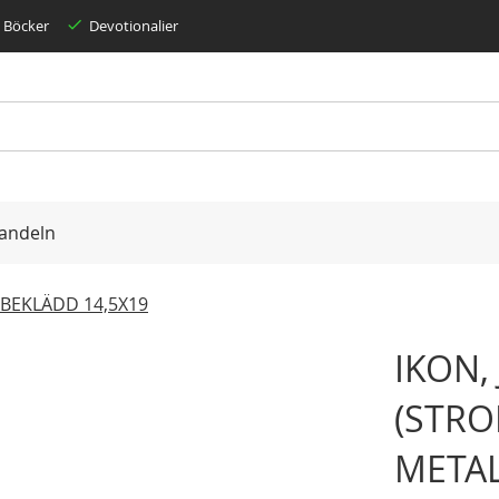
Böcker
Devotionalier
andeln
LBEKLÄDD 14,5X19
IKON,
(STRO
METAL