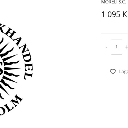
MORELI S.C.
1 095 K
-
Lägg