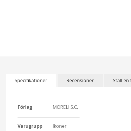
Skip
to
the
beginning
of
Specifikationer
Recensioner
Ställ en
the
images
gallery
More
More
Förlag
MORELI S.C.
Information
Information
Varugrupp
Ikoner