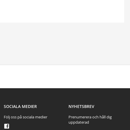
test
SOCIALA MEDIER
NYHETSBREV
Följ oss på sociala medier
Prenumerera och håll dig
uppdaterad