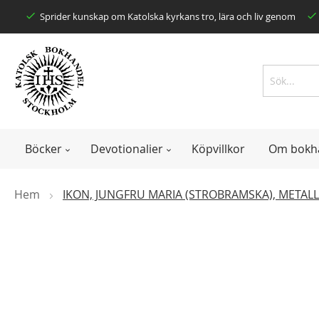
Skip
Sprider kunskap om Katolska kyrkans tro, lära och liv genom
to
Content
Search
Search
Böcker
Devotionalier
Köpvillkor
Om bokh
Hem
IKON, JUNGFRU MARIA (STROBRAMSKA), METAL
Skip
to
the
end
of
the