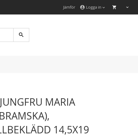
Jämför
Logga in
account_circle
Search
 JUNGFRU MARIA
BRAMSKA),
LBEKLÄDD 14,5X19