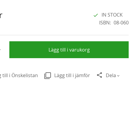
r
IN STOCK
ISBN
08-060
+
Lägg till i varukorg
 till i Önskelistan
Lägg till i jämför
Dela