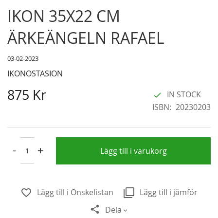
Skip
IKON 35X22 CM
to
the
ÄRKEÄNGELN RAFAEL
beginning
of
03-02-2023
the
IKONOSTASION
images
gallery
875 Kr
IN STOCK
ISBN
20230203
-
+
Lägg till i varukorg
Lägg till i Önskelistan
Lägg till i jämför
Dela