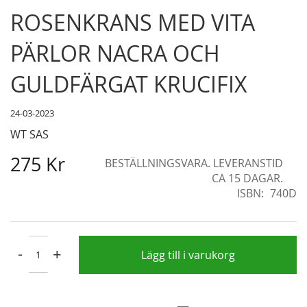
Skip
ROSENKRANS MED VITA
to
the
PÄRLOR NACRA OCH
beginning
of
GULDFÄRGAT KRUCIFIX
the
images
24-03-2023
gallery
WT SAS
275 Kr
BESTÄLLNINGSVARA. LEVERANSTID
CA 15 DAGAR.
ISBN
740D
-
+
Lägg till i varukorg