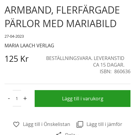
Skip
ARMBAND, FLERFÄRGADE
to
the
PÄRLOR MED MARIABILD
beginning
of
27-04-2023
the
MARIA LAACH VERLAG
images
gallery
125 Kr
BESTÄLLNINGSVARA. LEVERANSTID
CA 15 DAGAR.
ISBN
860636
-
+
Lägg till i varukorg
Lägg till i Önskelistan
Lägg till i jämför