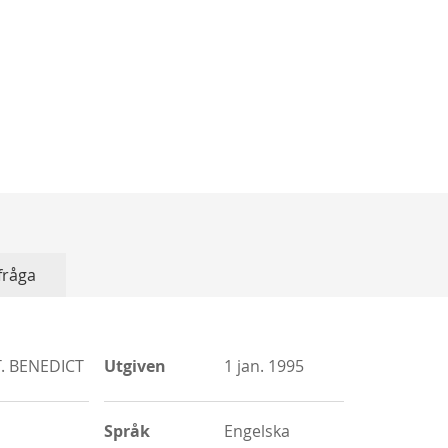
 fråga
More
. BENEDICT
Utgiven
1 jan. 1995
Information
Språk
Engelska