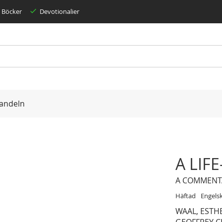
Böcker
Devotionalier
andeln
A LIF
A COMMENTA
Häftad
Engels
WAAL, ESTH
GEOFFREY 