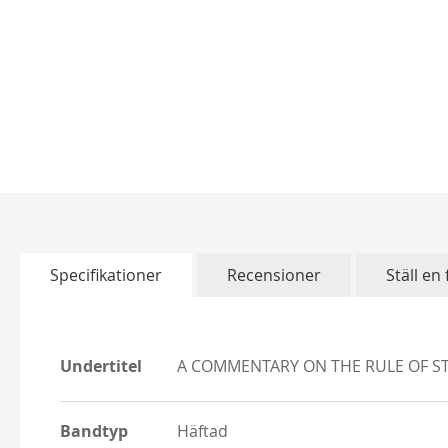
Skip
to
the
beginning
of
Specifikationer
Recensioner
Ställ en
the
images
gallery
More
Undertitel
A COMMENTARY ON THE RULE OF ST
Information
Bandtyp
Häftad