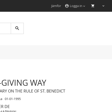
Jämför
Logga in
account_circle
Search
E-GIVING WAY
RY ON THE RULE OF ST. BENEDICT
ka
01-01-1995
ER DE
CHAPMAN