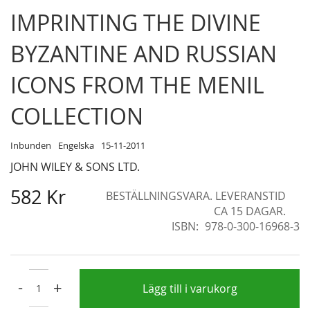
Skip
IMPRINTING THE DIVINE
to
the
BYZANTINE AND RUSSIAN
beginning
of
ICONS FROM THE MENIL
the
images
COLLECTION
gallery
Inbunden
Engelska
15-11-2011
JOHN WILEY & SONS LTD.
582 Kr
BESTÄLLNINGSVARA. LEVERANSTID
CA 15 DAGAR.
ISBN
978-0-300-16968-3
-
+
Lägg till i varukorg