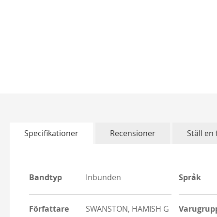
Skip
to
the
beginning
of
Specifikationer
Recensioner
Ställ en
the
images
gallery
More
More
Bandtyp
Inbunden
Språk
Information
Informati
Författare
SWANSTON, HAMISH G
Varugrup