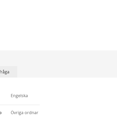
 fråga
Engelska
on
p
Övriga ordnar