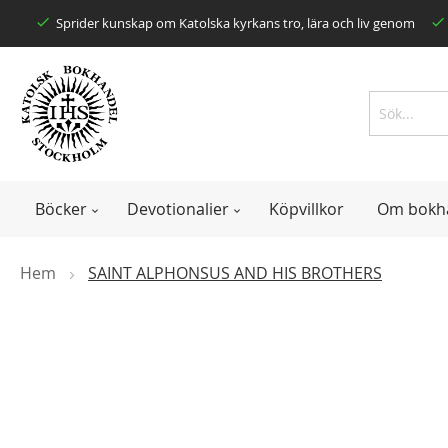
Skip
Sprider kunskap om Katolska kyrkans tro, lära och liv genom
to
Content
Search
Search
Böcker
Devotionalier
Köpvillkor
Om bokh
Hem
SAINT ALPHONSUS AND HIS BROTHERS
Skip
to
the
end
of
the