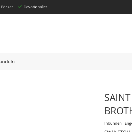
Böcker
Devotionalier
andeln
SAINT
BROT
Inbunden
Eng