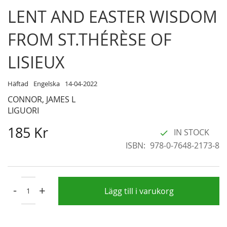
Skip
LENT AND EASTER WISDOM
to
the
FROM ST.THÉRÈSE OF
beginning
of
LISIEUX
the
images
Häftad
Engelska
14-04-2022
gallery
CONNOR, JAMES L
LIGUORI
185 Kr
IN STOCK
ISBN
978-0-7648-2173-8
-
+
Lägg till i varukorg