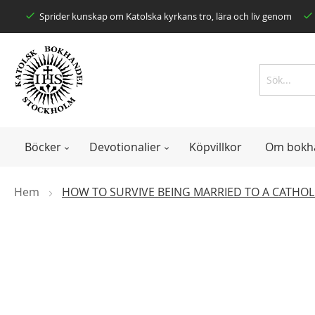
Skip
Sprider kunskap om Katolska kyrkans tro, lära och liv genom
to
Content
Search
Search
Böcker
Devotionalier
Köpvillkor
Om bokh
Hem
HOW TO SURVIVE BEING MARRIED TO A CATHOL
Skip
to
the
end
of
the