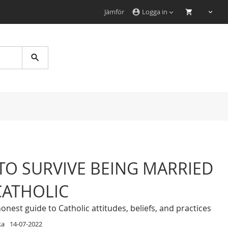
Jämför
Logga in
account_circle
Search
O SURVIVE BEING MARRIED
CATHOLIC
onest guide to Catholic attitudes, beliefs, and practices
ka
14-07-2022