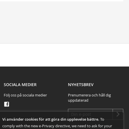
test
SOCIALA MEDIER
NYHETSBREV
Följ oss på sociala medier
Prenumerera och håll dig
uppdaterad
Vi använder cookies för att göra din upplevelse bättre.
To
comply with the new e-Privacy directive, we need to ask for your