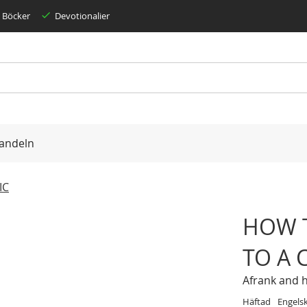
Böcker
Devotionalier
andeln
IC
HOW T
TO A 
Afrank and h
Häftad
Engels