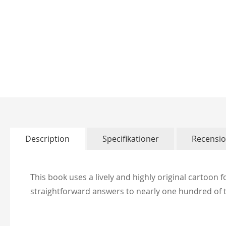
Skip
to
the
beginning
of
Description
Specifikationer
Recensi
the
images
gallery
This book uses a lively and highly original cartoon fo
straightforward answers to nearly one hundred of t