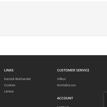
LINKS
CUSTOMER SERVICE
Katolsk Bokhandel
Villkor
Cookies
Kontakta oss
Länkar
ACCOUNT
Logga in