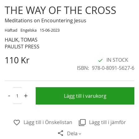
Skip
THE WAY OF THE CROSS
to
the
Meditations on Encountering Jesus
beginning
Häftad
Engelska
15-06-2023
of
HALIK, TOMAS
the
PAULIST PRESS
images
gallery
110 Kr
IN STOCK
ISBN
978-0-8091-5627-6
-
+
Lägg till i varukorg
Lägg till i Önskelistan
Lägg till i jämför
Dela