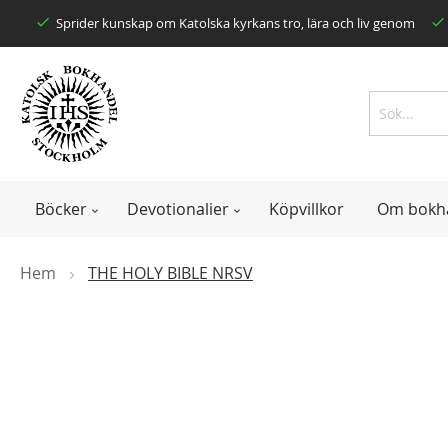
Skip
Sprider kunskap om Katolska kyrkans tro, lära och liv genom
to
Content
Search
Search
Böcker
Devotionalier
Köpvillkor
Om bokh
Hem
THE HOLY BIBLE NRSV
Skip
to
the
end
of
the