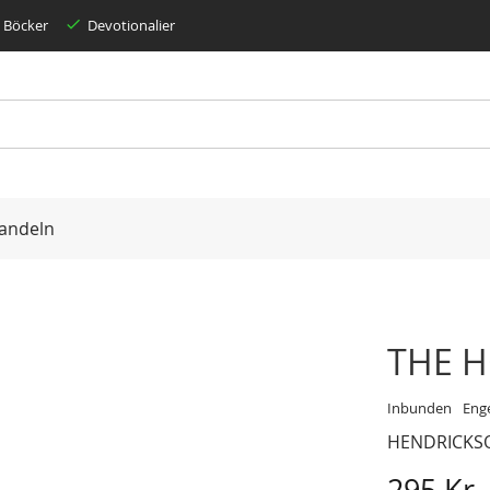
Böcker
Devotionalier
andeln
THE H
Inbunden
Eng
HENDRICKS
295 Kr