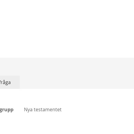
 fråga
grupp
Nya testamentet
mation