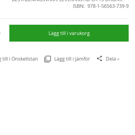
ISBN
978-1-56563-739-9
+
Lägg till i varukorg
 till i Önskelistan
Lägg till i jämför
Dela