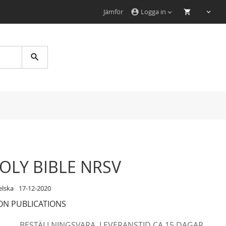
Jämför
Logga in
account_circle
Search
OLY BIBLE NRSV
elska
17-12-2020
ON PUBLICATIONS
BESTÄLLNINGSVARA. LEVERANSTID CA 15 DAGAR.