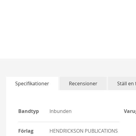
Skip
to
the
beginning
of
Specifikationer
Recensioner
Ställ en
the
images
gallery
More
More
Bandtyp
Inbunden
Varu
Information
Infor
Förlag
HENDRICKSON PUBLICATIONS