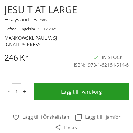
Skip
JESUIT AT LARGE
to
the
Essays and reviews
beginning
Häftad
Engelska
13-12-2021
of
MANKOWSKI, PAUL V. SJ
the
IGNATIUS PRESS
images
gallery
246 Kr
IN STOCK
ISBN
978-1-62164-514-6
-
+
Lägg till i varukorg
Lägg till i Önskelistan
Lägg till i jämför
Dela