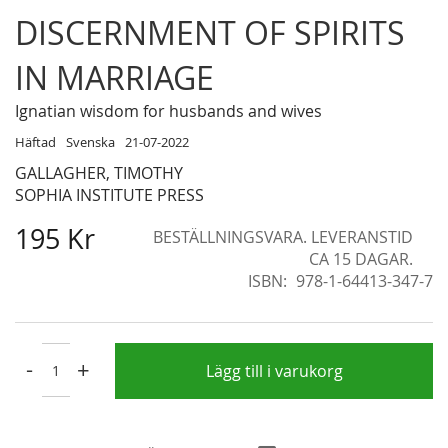
Skip
DISCERNMENT OF SPIRITS
to
the
IN MARRIAGE
beginning
of
Ignatian wisdom for husbands and wives
the
Häftad
Svenska
21-07-2022
images
GALLAGHER, TIMOTHY
gallery
SOPHIA INSTITUTE PRESS
195 Kr
BESTÄLLNINGSVARA. LEVERANSTID
CA 15 DAGAR.
ISBN
978-1-64413-347-7
-
+
Lägg till i varukorg