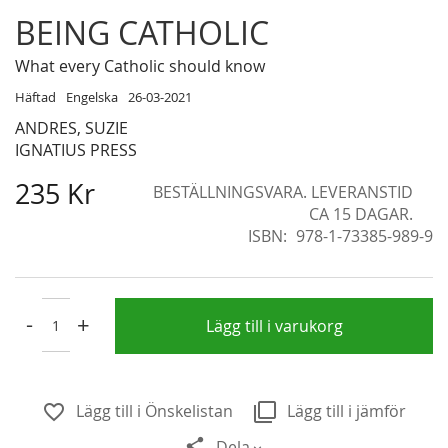
Skip
BEING CATHOLIC
to
the
What every Catholic should know
beginning
Häftad
Engelska
26-03-2021
of
ANDRES, SUZIE
the
IGNATIUS PRESS
images
gallery
235 Kr
BESTÄLLNINGSVARA. LEVERANSTID
CA 15 DAGAR.
ISBN
978-1-73385-989-9
-
+
Lägg till i varukorg
Lägg till i Önskelistan
Lägg till i jämför
Dela