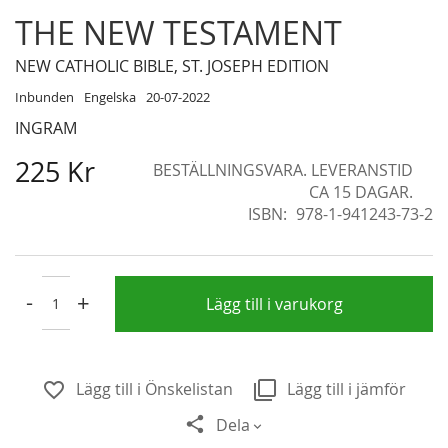
Skip
THE NEW TESTAMENT
to
the
NEW CATHOLIC BIBLE, ST. JOSEPH EDITION
beginning
Inbunden
Engelska
20-07-2022
of
INGRAM
the
images
225 Kr
BESTÄLLNINGSVARA. LEVERANSTID
gallery
CA 15 DAGAR.
ISBN
978-1-941243-73-2
-
+
Lägg till i varukorg
Lägg till i Önskelistan
Lägg till i jämför
Dela