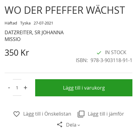
Skip
WO DER PFEFFER WÄCHST
to
the
Häftad
Tyska
27-07-2021
beginning
DATZREITER, SR JOHANNA
of
MISSIO
the
images
350 Kr
IN STOCK
gallery
ISBN
978-3-903118-91-1
-
+
Lägg till i varukorg
Lägg till i Önskelistan
Lägg till i jämför
Dela