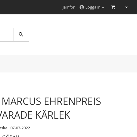
Jämför
Logga in
account_circle
Search
 MARCUS EHRENPREIS
VARADE KÄRLEK
nska
07-07-2022