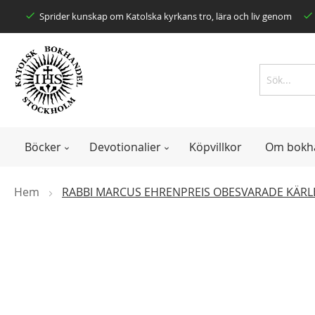
Skip
Sprider kunskap om Katolska kyrkans tro, lära och liv genom
to
Content
Search
Search
Böcker
Devotionalier
Köpvillkor
Om bokh
Hem
RABBI MARCUS EHRENPREIS OBESVARADE KÄRL
Skip
to
the
end
of
the