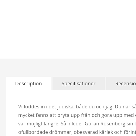
Skip
to
the
beginning
of
Description
Specifikationer
Recensi
the
images
gallery
Vi föddes in i det judiska, både du och jag. Du när
mycket fanns att bryta upp från och göra upp med och 
var möjligt längre. Så inleder Göran Rosenberg sin
ofullbordade drömmar, obesvarad kärlek och förin