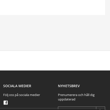
test
SOCIALA MEDIER
NYHETSBREV
Följ oss på sociala medier
Prenumerera och håll dig
uppdaterad