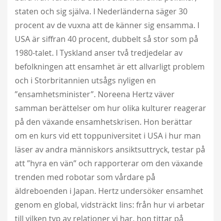
staten och sig själva. I Nederländerna säger 30
procent av de vuxna att de känner sig ensamma. I
USA är siffran 40 procent, dubbelt så stor som på
1980-talet. I Tyskland anser två tredjedelar av
befolkningen att ensamhet är ett allvarligt problem
och i Storbritannien utsågs nyligen en
”ensamhetsminister”. Noreena Hertz väver
samman berättelser om hur olika kulturer reagerar
på den växande ensamhetskrisen. Hon berättar
om en kurs vid ett toppuniversitet i USA i hur man
läser av andra människors ansiktsuttryck, testar på
att ”hyra en vän” och rapporterar om den växande
trenden med robotar som vårdare på
äldreboenden i Japan. Hertz undersöker ensamhet
genom en global, vidsträckt lins: från hur vi arbetar
till vilken typ av relationer vi har, hon tittar på