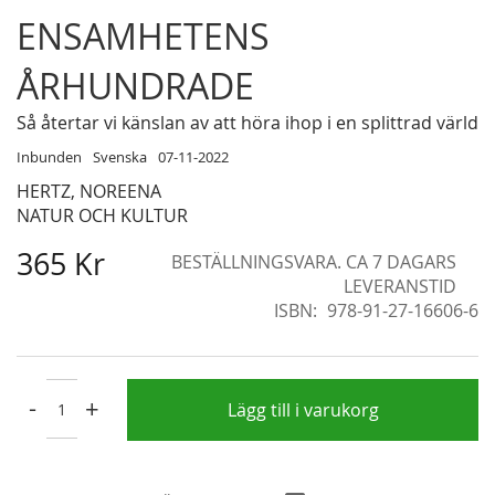
Skip
ENSAMHETENS
to
the
ÅRHUNDRADE
beginning
of
Så återtar vi känslan av att höra ihop i en splittrad värld
the
Inbunden
Svenska
07-11-2022
images
HERTZ, NOREENA
gallery
NATUR OCH KULTUR
365 Kr
BESTÄLLNINGSVARA. CA 7 DAGARS
LEVERANSTID
ISBN
978-91-27-16606-6
-
+
Lägg till i varukorg