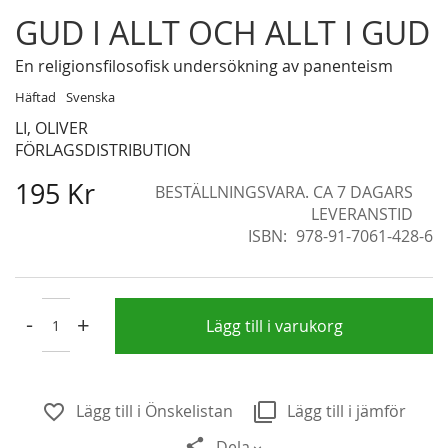
Skip
GUD I ALLT OCH ALLT I GUD
to
the
En religionsfilosofisk undersökning av panenteism
beginning
Häftad
Svenska
of
LI, OLIVER
the
FÖRLAGSDISTRIBUTION
images
gallery
195 Kr
BESTÄLLNINGSVARA. CA 7 DAGARS
LEVERANSTID
ISBN
978-91-7061-428-6
-
+
Lägg till i varukorg
Lägg till i Önskelistan
Lägg till i jämför
Dela