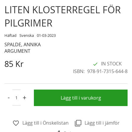
Skip
LITEN KLOSTERREGEL FÖR
to
the
PILGRIMER
beginning
of
Häftad
Svenska
01-03-2023
the
SPALDE, ANNIKA
images
ARGUMENT
gallery
85 Kr
IN STOCK
ISBN
978-91-7315-644-8
-
+
Lägg till i varukorg
Lägg till i Önskelistan
Lägg till i jämför