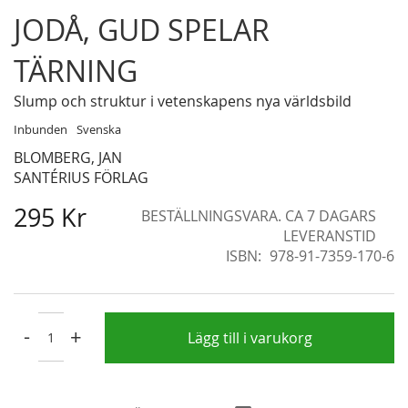
Skip
JODÅ, GUD SPELAR
to
the
TÄRNING
beginning
of
Slump och struktur i vetenskapens nya världsbild
the
Inbunden
Svenska
images
BLOMBERG, JAN
gallery
SANTÉRIUS FÖRLAG
295 Kr
BESTÄLLNINGSVARA. CA 7 DAGARS
LEVERANSTID
ISBN
978-91-7359-170-6
-
+
Lägg till i varukorg