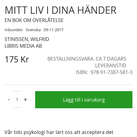
Skip
MITT LIV I DINA HÄNDER
to
the
EN BOK OM ÖVERLÅTELSE
beginning
Inbunden
Svenska
09-11-2017
of
STINISSEN, WILFRID
the
LIBRIS MEDIA AB
images
gallery
175 Kr
BESTÄLLNINGSVARA. CA 7 DAGARS
LEVERANSTID
ISBN
978-91-7387-581-3
-
+
Lägg till i varukorg
Vår tids psykologi har lärt oss att acceptera det