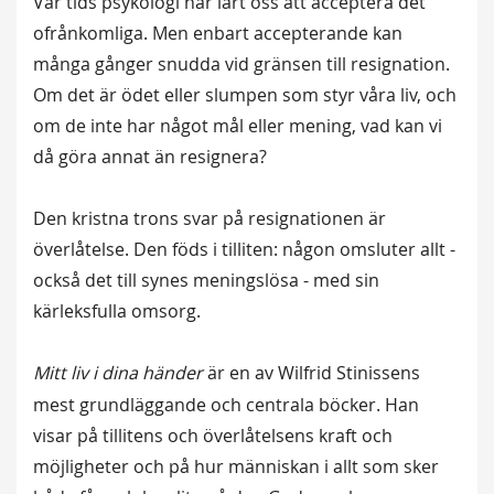
Vår tids psykologi har lärt oss att acceptera det
ofrånkomliga. Men enbart accepterande kan
många gånger snudda vid gränsen till resignation.
Om det är ödet eller slumpen som styr våra liv, och
om de inte har något mål eller mening, vad kan vi
då göra annat än resignera?
Den kristna trons svar på resignationen är
överlåtelse. Den föds i tilliten: någon omsluter allt -
också det till synes meningslösa - med sin
kärleksfulla omsorg.
Mitt liv i dina händer
är en av Wilfrid Stinissens
mest grundläggande och centrala böcker. Han
visar på tillitens och överlåtelsens kraft och
möjligheter och på hur människan i allt som sker