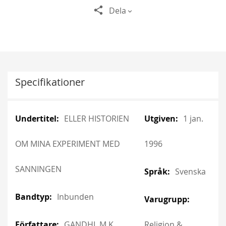
Dela
Specifikationer
More
More
ELLER HISTORIEN
1 jan.
Information
Information
OM MINA EXPERIMENT MED
1996
SANNINGEN
Svenska
Inbunden
GANDHI, M K
Religion &