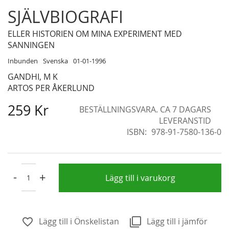
Skip
SJÄLVBIOGRAFI
to
the
ELLER HISTORIEN OM MINA EXPERIMENT MED
beginning
SANNINGEN
of
Inbunden
Svenska
01-01-1996
the
GANDHI, M K
images
ARTOS PER ÅKERLUND
gallery
259 Kr
BESTÄLLNINGSVARA. CA 7 DAGARS
LEVERANSTID
ISBN
978-91-7580-136-0
-
+
Lägg till i varukorg
Lägg till i Önskelistan
Lägg till i jämför