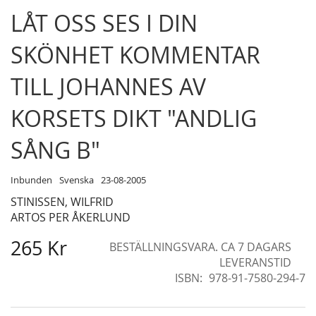
Skip
LÅT OSS SES I DIN
to
the
SKÖNHET KOMMENTAR
beginning
of
TILL JOHANNES AV
the
images
KORSETS DIKT "ANDLIG
gallery
SÅNG B"
Inbunden
Svenska
23-08-2005
STINISSEN, WILFRID
ARTOS PER ÅKERLUND
265 Kr
BESTÄLLNINGSVARA. CA 7 DAGARS
LEVERANSTID
ISBN
978-91-7580-294-7