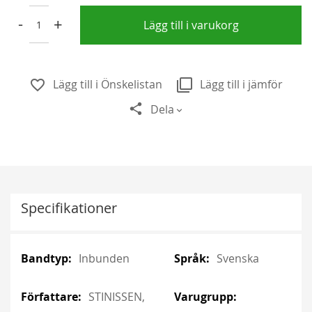
-
+
Lägg till i varukorg
Lägg till i Önskelistan
Lägg till i jämför
Dela
Specifikationer
More
More
Inbunden
Svenska
Information
Information
STINISSEN,