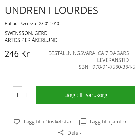
Skip
UNDREN I LOURDES
to
the
Häftad
Svenska
28-01-2010
beginning
SWENSSON, GERD
of
ARTOS PER ÅKERLUND
the
images
246 Kr
BESTÄLLNINGSVARA. CA 7 DAGARS
gallery
LEVERANSTID
ISBN
978-91-7580-384-5
-
+
Lägg till i varukorg
Lägg till i Önskelistan
Lägg till i jämför
Dela