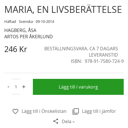
Skip
MARIA, EN LIVSBERÄTTELSE
to
the
Häftad
Svenska
09-10-2014
beginning
HAGBERG, ÅSA
of
ARTOS PER ÅKERLUND
the
images
246 Kr
BESTÄLLNINGSVARA. CA 7 DAGARS
gallery
LEVERANSTID
ISBN
978-91-7580-724-9
-
+
Lägg till i varukorg
Lägg till i Önskelistan
Lägg till i jämför
Dela