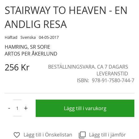
Skip
STAIRWAY TO HEAVEN - EN
to
the
ANDLIG RESA
beginning
of
Häftad
Svenska
04-05-2017
the
HAMRING, SR SOFIE
images
ARTOS PER ÅKERLUND
gallery
256 Kr
BESTÄLLNINGSVARA. CA 7 DAGARS
LEVERANSTID
ISBN
978-91-7580-744-7
-
+
Lägg till i varukorg
Lägg till i Önskelistan
Lägg till i jämför