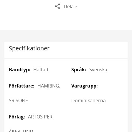
Dela
Specifikationer
More
More
Häftad
Svenska
Information
Information
HAMRING,
SR SOFIE
Dominikanerna
ARTOS PER
ÅKERLUND