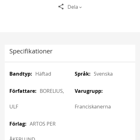
Dela
Specifikationer
More
More
Häftad
Svenska
Information
Information
BORELIUS,
ULF
Franciskanerna
ARTOS PER
ÅKERLUND