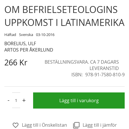
Skip
OM BEFRIELSETEOLOGINS
to
the
UPPKOMST I LATINAMERIKA
beginning
of
Häftad
Svenska
03-10-2016
the
BORELIUS, ULF
images
ARTOS PER ÅKERLUND
gallery
266 Kr
BESTÄLLNINGSVARA. CA 7 DAGARS
LEVERANSTID
ISBN
978-91-7580-810-9
-
+
Lägg till i varukorg
Lägg till i Önskelistan
Lägg till i jämför