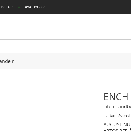
Böcker
Devotionalier
andeln
ENCHI
Liten handb
Häftad
Svensk
AUGUSTINU
ARTOS PER