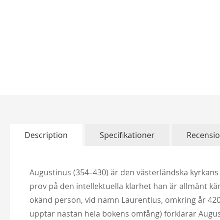
Skip
to
the
beginning
of
Description
Specifikationer
Recensi
the
images
gallery
Augustinus (354–430) är den västerländska kyrkans 
prov på den intellektuella klarhet han är allmänt k
okänd person, vid namn Laurentius, omkring år 420.
upptar nästan hela bokens omfång) förklarar Augus