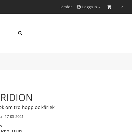
Jämför
Logga in
account_circle
Search
RIDION
ok om tro hopp oc kärlek
a
17-05-2021
S
 ÅKERLUND