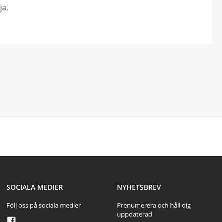
ja.
test
SOCIALA MEDIER
NYHETSBREV
Följ oss på sociala medier
Prenumerera och håll dig
uppdaterad