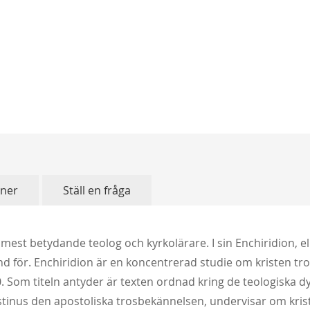
oner
Ställ en fråga
mest betydande teolog och kyrkolärare. I sin Enchiridion, e
änd för. Enchiridion är en koncentrerad studie om kristen t
 Som titeln antyder är texten ordnad kring de teologiska d
tinus den apostoliska trosbekännelsen, undervisar om krist