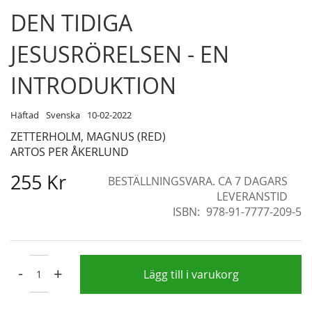
Skip
DEN TIDIGA
to
the
JESUSRÖRELSEN - EN
beginning
of
INTRODUKTION
the
images
Häftad
Svenska
10-02-2022
gallery
ZETTERHOLM, MAGNUS (RED)
ARTOS PER ÅKERLUND
255 Kr
BESTÄLLNINGSVARA. CA 7 DAGARS
LEVERANSTID
ISBN
978-91-7777-209-5
-
+
Lägg till i varukorg