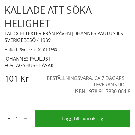
Skip
KALLADE ATT SÖKA
to
the
HELIGHET
beginning
of
TAL OCH TEXTER FRÅN PÅVEN JOHANNES PAULUS II:S
the
SVERIGEBESÖK 1989
images
Häftad
Svenska
01-01-1990
gallery
JOHANNES PAULUS II
FÖRLAGSHUSET ÅSAK
101 Kr
BESTÄLLNINGSVARA. CA 7 DAGARS
LEVERANSTID
ISBN
978-91-7830-064-8
-
+
Lägg till i varukorg