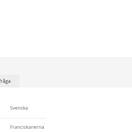
 fråga
Svenska
n
Franciskanerna