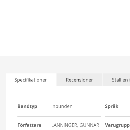
Skip
to
the
beginning
of
Specifikationer
Recensioner
Ställ en
the
images
gallery
More
More
Bandtyp
Inbunden
Språk
Information
Informatio
Författare
LANNINGER, GUNNAR
Varugrupp