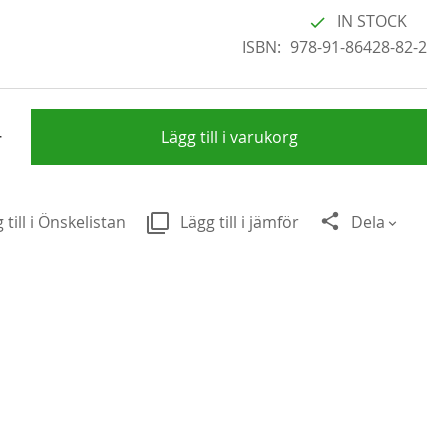
IN STOCK
ISBN
978-91-86428-82-2
+
Lägg till i varukorg
 till i Önskelistan
Lägg till i jämför
Dela