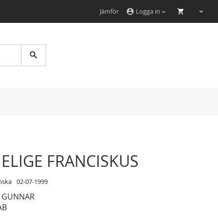
Jämför
Logga in
account_circle
Search
ELIGE FRANCISKUS
nska
02-07-1999
, GUNNAR
AB