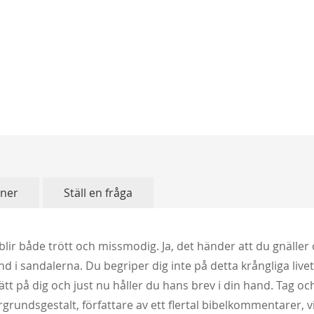
oner
Ställ en fråga
nd blir både trött och missmodig. Ja, det händer att du gnälle
 i sandalerna. Du begriper dig inte på detta krångliga livet 
 rätt på dig och just nu håller du hans brev i din hand. Tag oc
örgrundsgestalt, författare av ett flertal bibelkommentarer, 