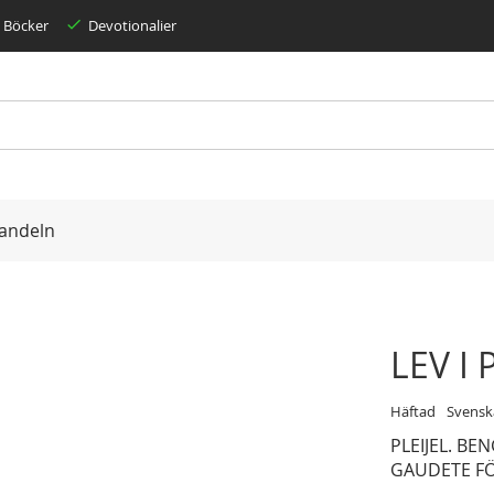
Böcker
Devotionalier
andeln
LEV I
Häftad
Svensk
PLEIJEL. BE
GAUDETE F