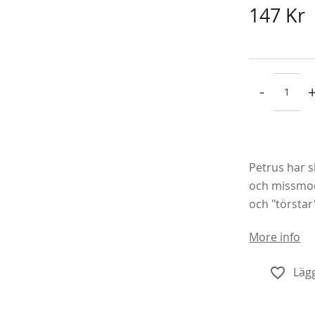
147 Kr
-
Petrus har sk
och missmodi
och "törstar
More info
Lägg