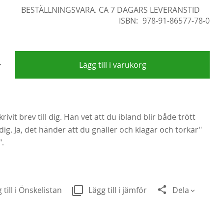
BESTÄLLNINGSVARA. CA 7 DAGARS LEVERANSTID
ISBN
978-91-86577-78-0
+
Lägg till i varukorg
rivit brev till dig. Han vet att du ibland blir både trött
g. Ja, det händer att du gnäller och klagar och torkar"
".
 till i Önskelistan
Lägg till i jämför
Dela