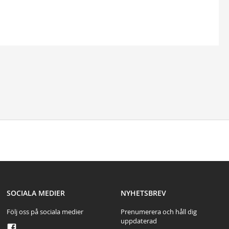
test
SOCIALA MEDIER
NYHETSBREV
Följ oss på sociala medier
Prenumerera och håll dig
uppdaterad