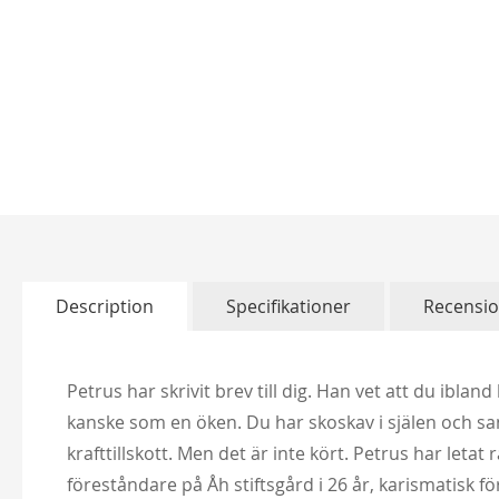
Skip
to
the
beginning
of
Description
Specifikationer
Recensi
the
images
gallery
Petrus har skrivit brev till dig. Han vet att du ibla
kanske som en öken. Du har skoskav i själen och sand
krafttillskott. Men det är inte kört. Petrus har letat
föreståndare på Åh stiftsgård i 26 år, karismatisk f