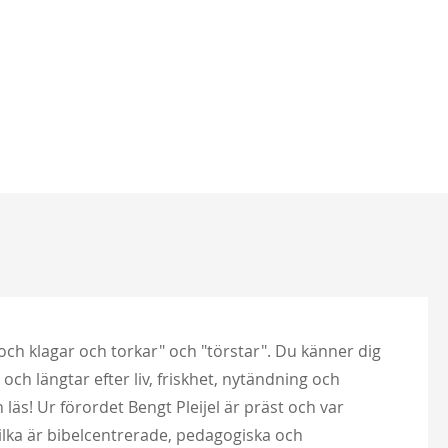
r och klagar och torkar" och "törstar". Du känner dig
och längtar efter liv, friskhet, nytändning och
h läs! Ur förordet Bengt Pleijel är präst och var
vilka är bibelcentrerade, pedagogiska och