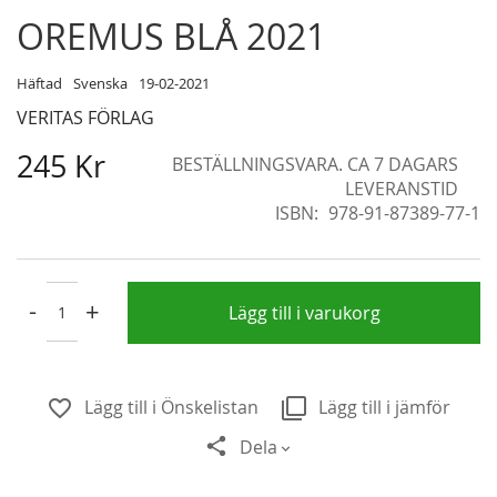
Skip
OREMUS BLÅ 2021
to
the
Häftad
Svenska
19-02-2021
beginning
VERITAS FÖRLAG
of
the
245 Kr
BESTÄLLNINGSVARA. CA 7 DAGARS
images
LEVERANSTID
gallery
ISBN
978-91-87389-77-1
-
+
Lägg till i varukorg
Lägg till i Önskelistan
Lägg till i jämför
Dela