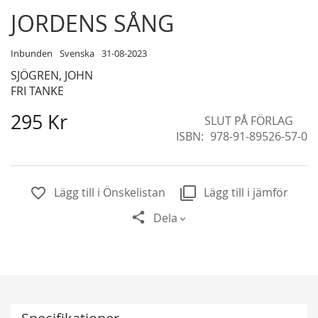
Skip
JORDENS SÅNG
to
the
Inbunden
Svenska
31-08-2023
beginning
SJÖGREN, JOHN
of
FRI TANKE
the
images
295 Kr
SLUT PÅ FÖRLAG
gallery
ISBN
978-91-89526-57-0
Lägg till i Önskelistan
Lägg till i jämför
Dela