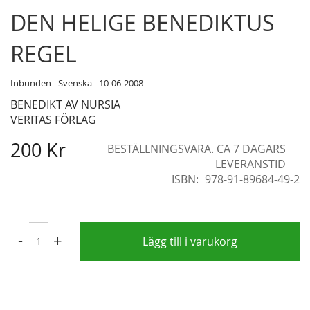
Skip
DEN HELIGE BENEDIKTUS
to
the
REGEL
beginning
of
Inbunden
Svenska
10-06-2008
the
BENEDIKT AV NURSIA
images
VERITAS FÖRLAG
gallery
200 Kr
BESTÄLLNINGSVARA. CA 7 DAGARS
LEVERANSTID
ISBN
978-91-89684-49-2
-
+
Lägg till i varukorg