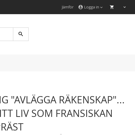
Jämför
Logga in
account_circle
Search
IG "AVLÄGGA RÄKENSKAP"...
TT LIV SOM FRANSISKAN
PRÄST