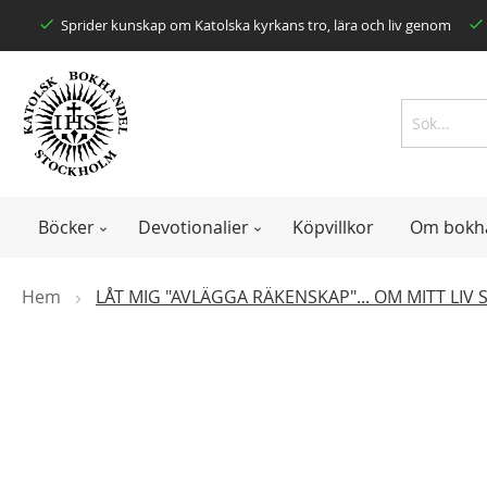
Skip
Sprider kunskap om Katolska kyrkans tro, lära och liv genom
to
Content
Search
Search
Böcker
Devotionalier
Köpvillkor
Om bokh
Hem
LÅT MIG "AVLÄGGA RÄKENSKAP"... OM MITT LI
Skip
to
the
end
of
the