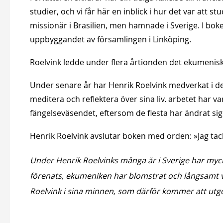
studier, och vi får här en inblick i hur det var att 
missionär i Brasilien, men hamnade i Sverige. I bo
uppbyggandet av församlingen i Linköping.
Roelvink ledde under flera årtionden det ekumeniska 
Under senare år har Henrik Roelvink medverkat i det 
meditera och reflektera över sina liv. arbetet har va
fängelseväsendet, eftersom de flesta har ändrat sig
Henrik Roelvink avslutar boken med orden: »Jag tack
Under Henrik Roelvinks många år i Sverige har myck
förenats, ekumeniken har blomstrat och långsamt viss
Roelvink i sina minnen, som därför kommer att utgöra