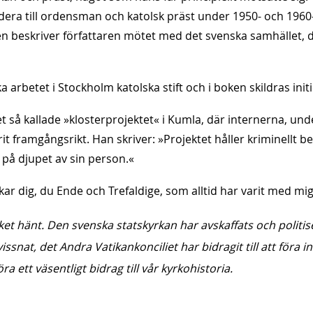
studera till ordensman och katolsk präst under 1950- och 1960-
ken beskriver författaren mötet med det svenska samhället, 
arbetet i Stockholm katolska stift och i boken skildras initi
så kallade »klosterprojektet« i Kumla, där internerna, under
rit framgångsrikt. Han skriver: »Projektet håller kriminellt b
 på djupet av sin person.«
ar dig, du Ende och Trefaldige, som alltid har varit med mig
et hänt. Den svenska statskyrkan har avskaffats och politis
nat, det Andra Vatikankonciliet har bidragit till att föra in
 ett väsentligt bidrag till vår kyrkohistoria.