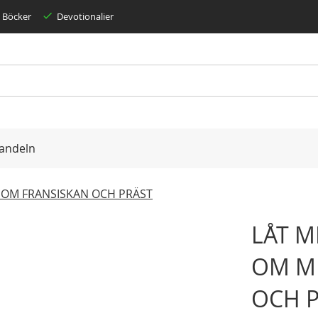
Böcker
Devotionalier
andeln
V SOM FRANSISKAN OCH PRÄST
LÅT M
OM MI
OCH 