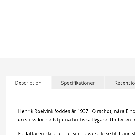
Skip
to
the
beginning
of
Description
Specifikationer
Recensi
the
images
gallery
Henrik Roelvink föddes år 1937 i Oirschot, nära 
en sluss för nedskjutna brittiska flygare. Under en p
Författaren skildrar här sin tidiga kallelse till fran