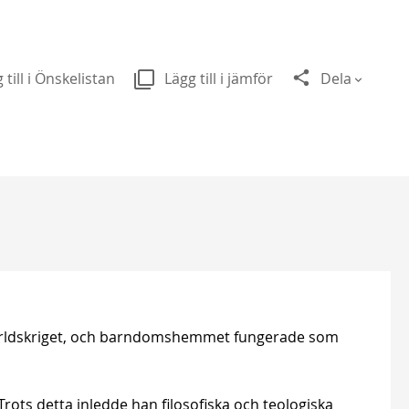
 till i Önskelistan
Lägg till i jämför
Dela
 världskriget, och barndomshemmet fungerade som
. Trots detta inledde han filosofiska och teologiska