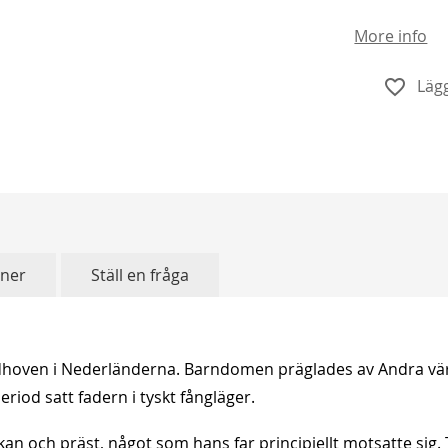
More info
Lägg
oner
Ställ en fråga
Eindhoven i Nederländerna. Barndomen präglades av Andra
eriod satt fadern i tyskt fångläger.
ciskan och präst, något som hans far principiellt motsatte sig