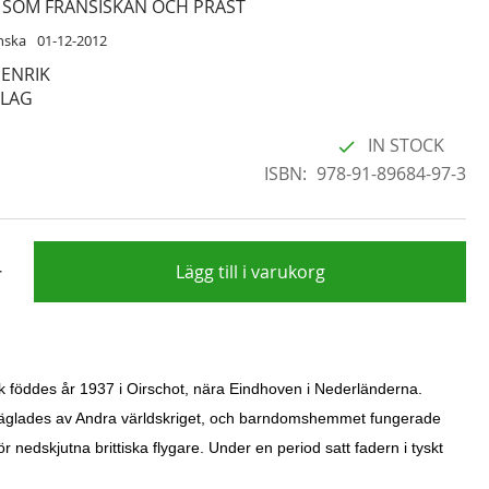
V SOM FRANSISKAN OCH PRÄST
nska
01-12-2012
HENRIK
RLAG
IN STOCK
ISBN
978-91-89684-97-3
+
Lägg till i varukorg
k föddes år 1937 i Oirschot, nära Eindhoven i Nederländerna.
glades av Andra världskriget, och barndomshemmet fungerade
r nedskjutna brittiska flygare. Under en period satt fadern i tyskt