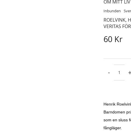
OM MITT LI
Inbunden
Sve
ROELVINK, 
VERITAS FÖ
60 Kr
-
Henrik Roelvin
Barndomen prä
som en sluss fö
fångläger.