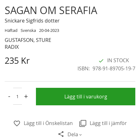
Skip
SAGAN OM SERAFIA
to
the
Snickare Sigfrids dotter
beginning
Häftad
Svenska
20-04-2023
of
GUSTAFSON, STURE
the
RADIX
images
gallery
235 Kr
IN STOCK
ISBN
978-91-89705-19-7
-
+
Lägg till i varukorg
Lägg till i Önskelistan
Lägg till i jämför
Dela